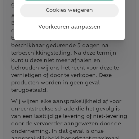
geval terugbetaald.
Cookies weigeren
Als u gekozen hebt voor Bpack@bpost of
Bpack 24/7 , wordt u per e-mail of SMS op
Voorkeuren aanpassen
de hoogte gebracht zodra uw producten
beschikbaar zijn. Deze blijven voor u
beschikbaar gedurende 5 dagen na
terbeschikkingstelling. Na deze termijn
kunt u deze niet meer afhalen en
behouden wij ons het recht voor deze te
vernietigen of door te verkopen. Deze
producten worden in geen geval
terugbetaald.
Wij wijzen elke aansprakelijkheid af voor
onrechtstreekse schade die het gevolg is
van een laattijdige levering of niet-levering
door de vervoerder aangewezen door de
onderneming. In dat geval is onze