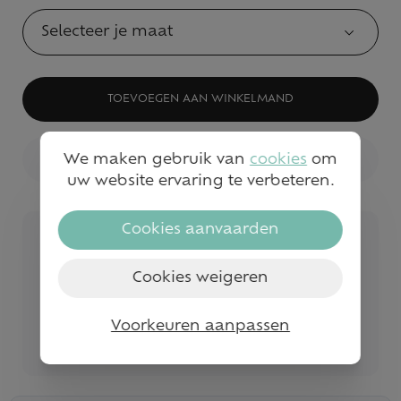
Selecteer je maat
TOEVOEGEN AAN WINKELMAND
We maken gebruik van
cookies
om
BEKIJK WINKELVOORRAAD
uw website ervaring te verbeteren.
Cookies aanvaarden
Veilig betalen
Snelle service en levering
Cookies weigeren
Gratis levering vanaf €50
Voorkeuren aanpassen
Bezoek onze fysieke winkels