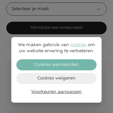
Selecteer je maat
TOEVOEGEN AAN WINKELMAND
We maken gebruik van
cookies
om
BEKIJK WINKELVOORRAAD
uw website ervaring te verbeteren.
Cookies aanvaarden
Veilig betalen
Snelle service en levering
Cookies weigeren
Gratis levering vanaf €50
Voorkeuren aanpassen
Bezoek onze fysieke winkels