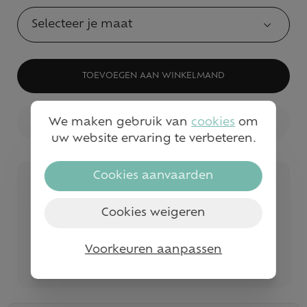
Selecteer je maat
TOEVOEGEN AAN WINKELMAND
We maken gebruik van
cookies
om
BEKIJK WINKELVOORRAAD
uw website ervaring te verbeteren.
Cookies aanvaarden
Veilig betalen
Snelle service en levering
Cookies weigeren
Gratis levering vanaf €50
Voorkeuren aanpassen
Bezoek onze fysieke winkels