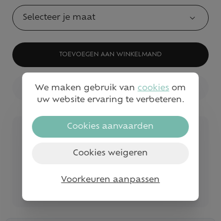
Selecteer je maat
TOEVOEGEN AAN WINKELMAND
We maken gebruik van
cookies
om
BEKIJK WINKELVOORRAAD
uw website ervaring te verbeteren.
Cookies aanvaarden
Veilig betalen
Snelle service en levering
Cookies weigeren
Gratis levering vanaf €50
Voorkeuren aanpassen
Bezoek onze fysieke winkels