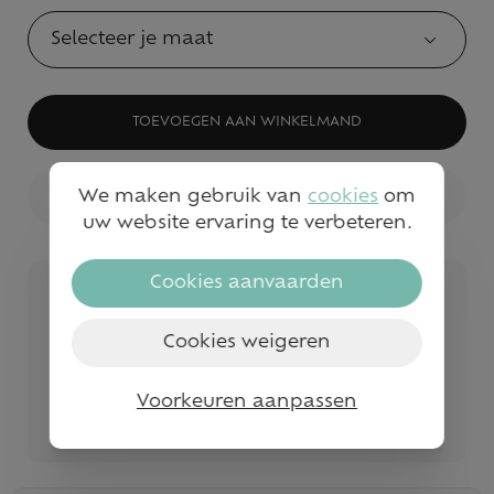
Selecteer je maat
TOEVOEGEN AAN WINKELMAND
We maken gebruik van
cookies
om
BEKIJK WINKELVOORRAAD
uw website ervaring te verbeteren.
Cookies aanvaarden
Veilig betalen
Snelle service en levering
Cookies weigeren
Gratis levering vanaf €50
Voorkeuren aanpassen
Bezoek onze fysieke winkels