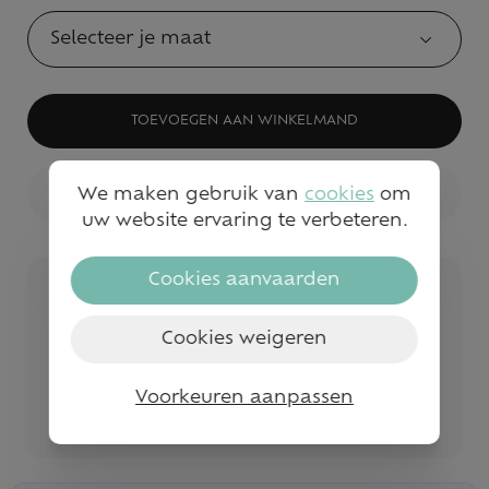
Selecteer je maat
TOEVOEGEN AAN WINKELMAND
We maken gebruik van
cookies
om
BEKIJK WINKELVOORRAAD
uw website ervaring te verbeteren.
Cookies aanvaarden
Veilig betalen
Snelle service en levering
Cookies weigeren
Gratis levering vanaf €50
Voorkeuren aanpassen
Bezoek onze fysieke winkels