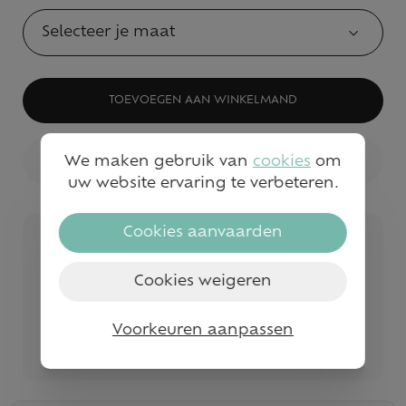
Selecteer je maat
TOEVOEGEN AAN WINKELMAND
We maken gebruik van
cookies
om
BEKIJK WINKELVOORRAAD
uw website ervaring te verbeteren.
Cookies aanvaarden
Veilig betalen
Snelle service en levering
Cookies weigeren
Gratis levering vanaf €50
Voorkeuren aanpassen
Bezoek onze fysieke winkels