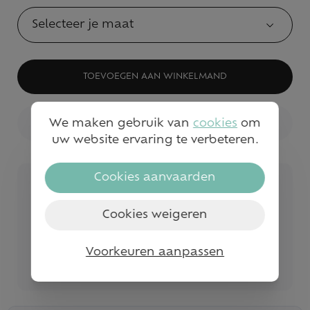
Selecteer je maat
TOEVOEGEN AAN WINKELMAND
We maken gebruik van
cookies
om
BEKIJK WINKELVOORRAAD
uw website ervaring te verbeteren.
Cookies aanvaarden
Veilig betalen
Snelle service en levering
Cookies weigeren
Gratis levering vanaf €50
Voorkeuren aanpassen
Bezoek onze fysieke winkels