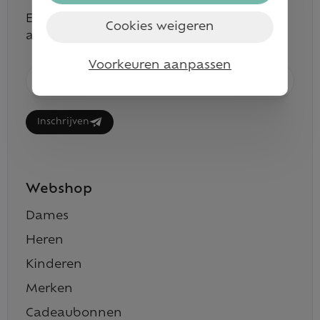
En blijf op de hoogte van alle nieuwste
Cookies weigeren
artikelen
Voorkeuren aanpassen
E-
mailadres
Inschrijven
Webshop
Dames
Heren
Kinderen
Merken
Cadeaubonnen