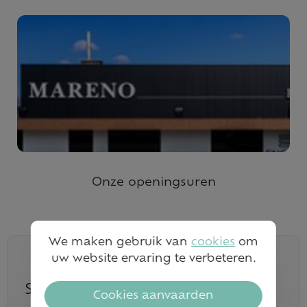
Onze openingsuren
We maken gebruik van
cookies
om
uw website ervaring te verbeteren.
Schrijf je in op onze nieuwsbrief
Cookies aanvaarden