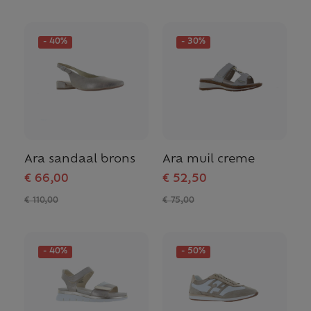
- 40%
- 30%
Ara sandaal brons
Ara muil creme
€ 66,00
€ 52,50
€ 110,00
€ 75,00
- 40%
- 50%