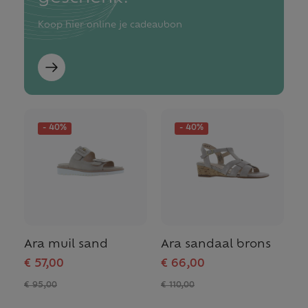
Koop hier online je cadeaubon
- 40%
- 40%
Ara muil sand
Ara sandaal brons
€ 57,00
€ 66,00
€ 95,00
€ 110,00