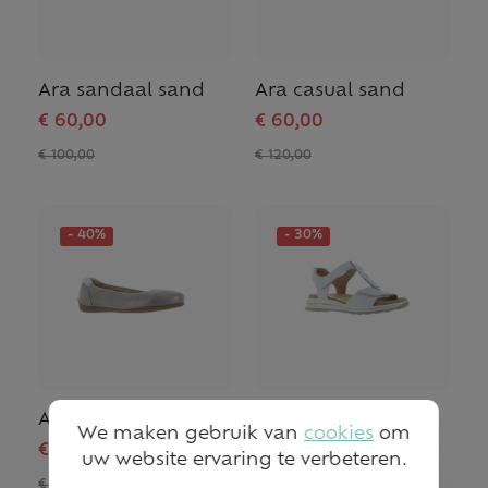
Ara sandaal sand
Ara casual sand
€ 60,00
€ 60,00
€ 100,00
€ 120,00
- 40%
- 30%
Ara ballerina brons
Ara sandaal wit
We maken gebruik van
cookies
om
€ 66,00
€ 77,00
uw website ervaring te verbeteren.
€ 110,00
€ 110,00