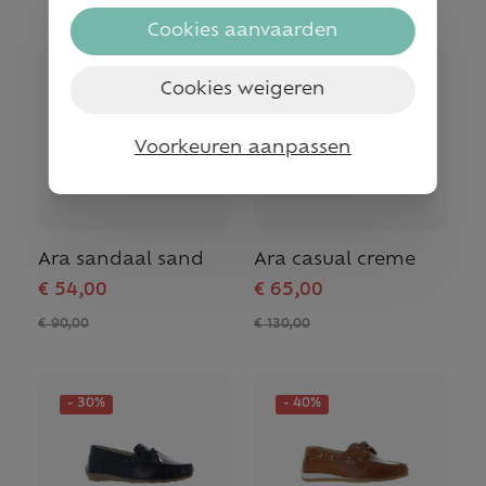
Cookies aanvaarden
- 40%
- 50%
Cookies weigeren
Voorkeuren aanpassen
Ara sandaal sand
Ara casual creme
€ 54,00
€ 65,00
€ 90,00
€ 130,00
- 30%
- 40%