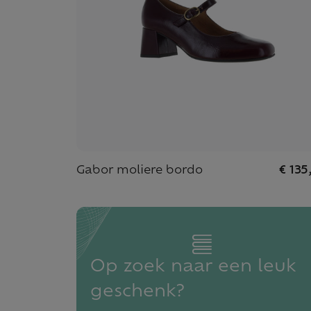
Gabor moliere bordo
€ 135
Op zoek naar een leuk
geschenk?