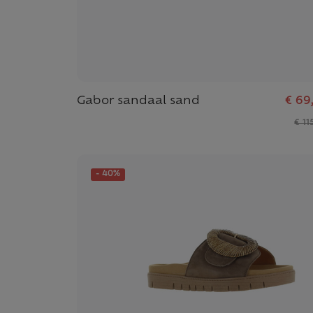
Gabor sandaal sand
€ 69
€ 11
- 40%