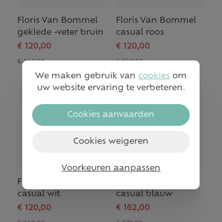
Floris Van Bommel
Floris Van Bommel
geklede -veter bruin
casual roos
€ 120,00
€ 120,00
€ 240,00
€ 240,00
We maken gebruik van
cookies
om
uw website ervaring te verbeteren.
- 50%
- 40%
Cookies aanvaarden
Cookies weigeren
Voorkeuren aanpassen
Floris Van Bommel
Floris Van Bommel
casual wit
casual blauw
€ 120,00
€ 162,00