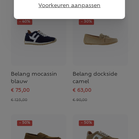
Voorkeuren aanpassen
- 40%
- 30%
Belang mocassin
Belang dockside
blauw
camel
€ 75,00
€ 63,00
€ 125,00
€ 90,00
- 50%
- 50%