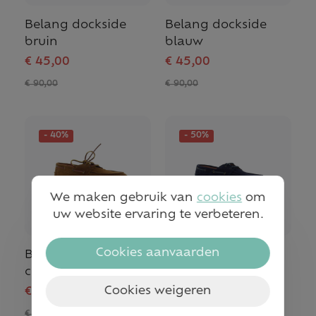
Belang dockside
Belang dockside
bruin
blauw
€ 45,00
€ 45,00
€ 90,00
€ 90,00
- 40%
- 50%
We maken gebruik van
cookies
om
uw website ervaring te verbeteren.
Cookies aanvaarden
Belang casual
Belang casual
camel
blauw
Cookies weigeren
€ 60,00
€ 50,00
€ 100,00
€ 100,00