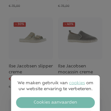
€ 75,00
€ 75,00
- 30%
- 40%
Ilse Jacobsen slipper
Ilse Jacobsen
creme
mocassin creme
€ 56,00
€ 51,00
We maken gebruik van
cookies
om
€ 80,00
€ 85,00
uw website ervaring te verbeteren.
Cookies aanvaarden
- 30%
- 50%