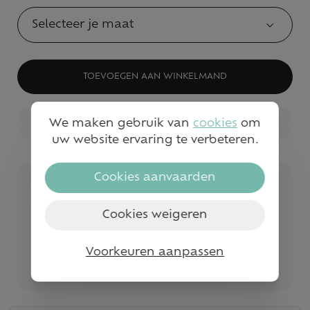
Selecteer je maat
TOEVOEGEN AAN WINKELMAND
We maken gebruik van
cookies
om
BEKIJK WINKELVOORRAAD
uw website ervaring te verbeteren.
Cookies aanvaarden
Veilig betalen
Snelle service en levering
Cookies weigeren
Gratis levering vanaf €50
Voorkeuren aanpassen
Bezoek onze fysieke winkels